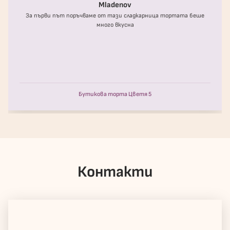
Mladenov
За първи път поръчваме от тази сладкарница тортата беше
много вкусна
Бутикова торта Цветя 5
Контакти