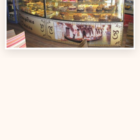
Адрес:
София, бул. „Шипченски проход" 17А
Телефон:
+359 899 857 363
Email:
jossisofia@mail.bg
Работно време:
Понеделник - Петък: 10:00 - 22:00ч
Събота - Неделя: 10:00 - 22:00ч