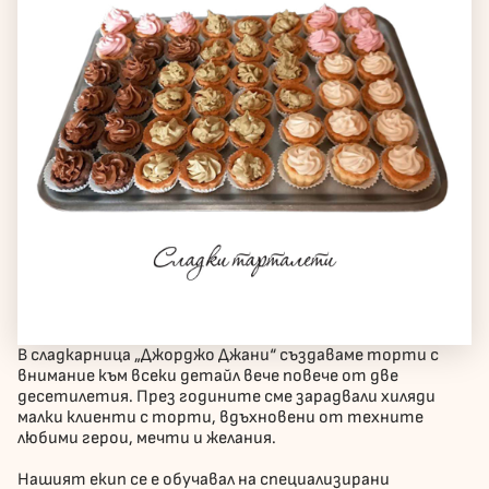
В сладкарница „Джорджо Джани“ създаваме торти с
внимание към всеки детайл вече повече от две
десетилетия. През годините сме зарадвали хиляди
малки клиенти с торти, вдъхновени от техните
любими герои, мечти и желания.
Нашият екип се е обучавал на специализирани