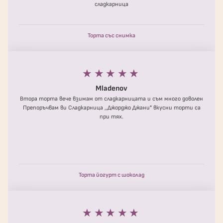
сладкарница
Торта със снимка
★★★★★
Mladenov
Втора торта вече взимам от сладкарницата и съм много доволен
Препоръчвам ви Сладкарница ,,Джорджо Джани" вкусни торти са
при тях.
Торта йогурт с шоколад
★★★★★