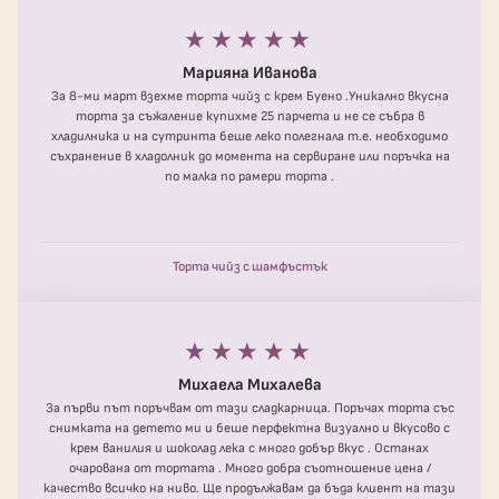
★★★★★
Марияна Иванова
За 8-ми март взехме торта чийз с крем Буено .Уникално вкусна
торта за съжаление купихме 25 парчета и не се събра в
хладилника и на сутринта беше леко полегнала т.е. необходимо
съхранение в хладолник до момента на сервиране или поръчка на
по малка по рамери торта .
Торта чийз с шамфъстък
★★★★★
Михаела Михалева
За първи път поръчвам от тази сладкарница. Поръчах торта със
снимката на детето ми и беше перфектна визуално и вкусово с
крем ванилия и шоколад лека с много добър вкус . Останах
очарована от тортата . Много добра съотношение цена /
качество всичко на ниво. Ще продължавам да бъда клиент на тази