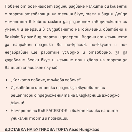
Повече от осемнайсет години радваме малките си клиенти
с торти отговарящи на техния вкус, тема и визия. Дойде
моментът в който можем да разгърнем творческите си
умения и енергии в създаването на юбилейни, сватбени и
всякакъв друг вид торти и десерти. Водени от желанието
да направим празника Ви по-красив, по-вкусен и по-
незабравим ще работим усърдно и отговорно, за да
задоволим всеки вкус и желание при избора на торта за
Вашият специален случай.
„Колкото повече, толкова повече“
Изживейте истински празник за вкусовите си
рецептори с предложенията на Сладкарница Джорджо
Джани!
Намерете ни във
FACEBOOK
и вижте всички нашите
уникални торти и промоции.
ДОСТАВКА НА БУТИКОВА ТОРТА Лего Нинджаго