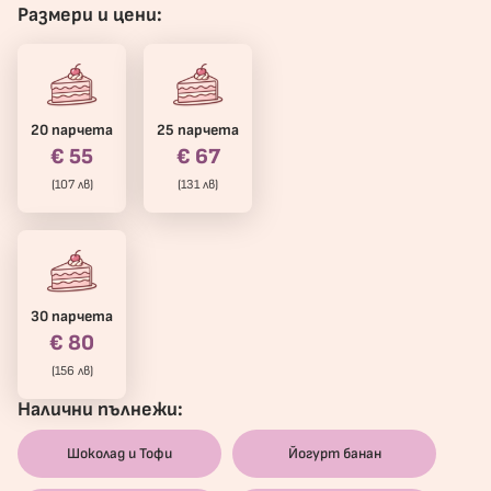
Размери и цени:
20 парчета
25 парчета
€ 55
€ 67
(107 лв)
(131 лв)
30 парчета
€ 80
(156 лв)
Налични пълнежи:
Шоколад и Тофи
Йогурт банан