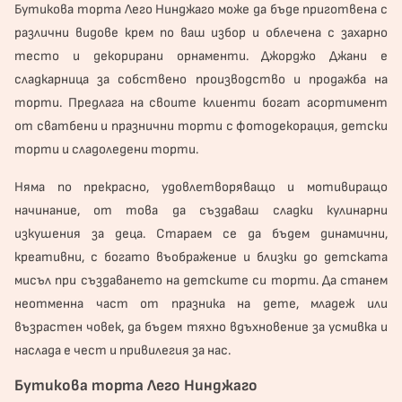
Бутикова
торта
Лего Нинджаго може да бъде приготвена с
различни видове крем по ваш избор и облечена с захарно
тесто и декорирани орнаменти. Джорджо Джани е
сладкарница за собствено производство и продажба на
торти. Предлага на своите клиенти богат асортимент
от сватбени и
празнични торти
с фотодекорация, детски
торти и сладоледени торти.
Няма по прекрасно, удовлетворяващо и мотивиращо
начинание, от това да създаваш сладки кулинарни
изкушения за деца. Стараем се да бъдем динамични,
креативни, с богато въображение и близки до детската
мисъл при създаването на детските си торти. Да станем
неотменна част от празника на дете, младеж или
възрастен човек, да бъдем тяхно вдъхновение за усмивка и
наслада е чест и привилегия за нас.
Бутикова торта Лего Нинджаго