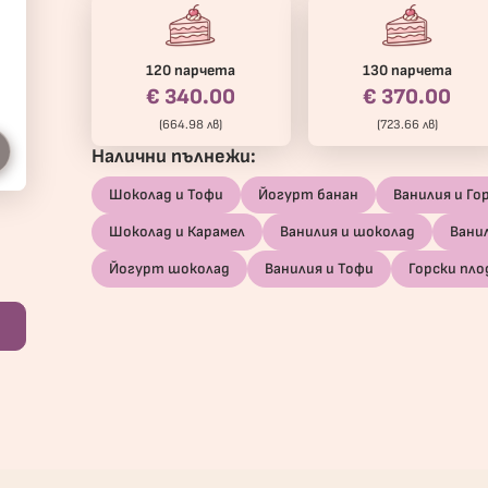
120 парчета
130 парчета
€ 340.00
€ 370.00
(664.98 лв)
(723.66 лв)
Налични пълнежи:
Шоколад и Тофи
Йогурт банан
Ванилия и Го
Шоколад и Карамел
Ванилия и шоколад
Вани
Йогурт шоколад
Ванилия и Тофи
Горски пло