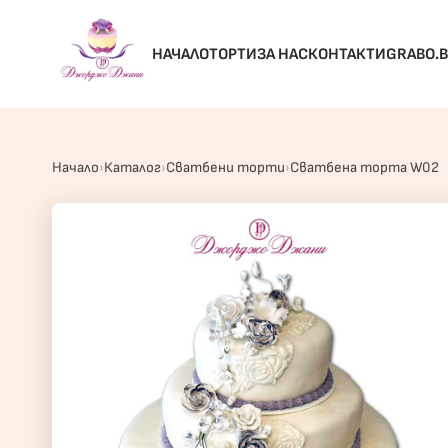
НАЧАЛО
ТОРТИ
ЗА НАС
КОНТАКТИ
GRABO.
Начало
Каталог
Сватбени торти
Сватбена торта W02