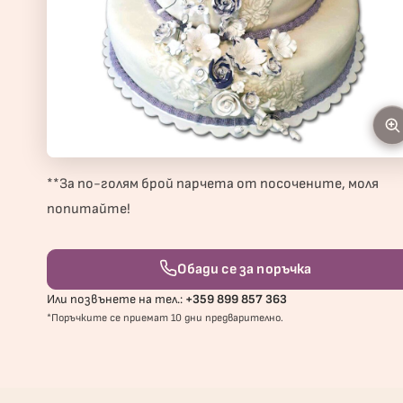
**За по-голям брой парчета от посочените, моля
попитайте!
Обади се за поръчка
Или позвънете на тел.:
+359 899 857 363
*Поръчките се приемат 10 дни предварително.