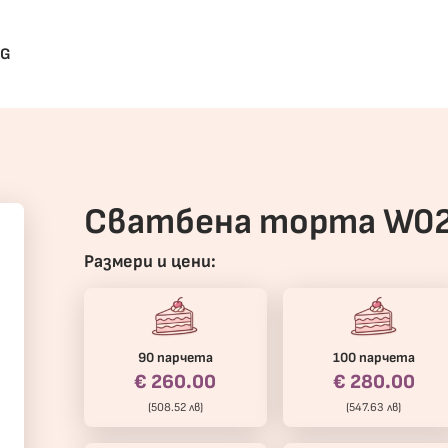
BG
Сватбена торта W0
Размери и цени:
90 парчета
100 парчета
€ 260.00
€ 280.00
(508.52 лв)
(547.63 лв)