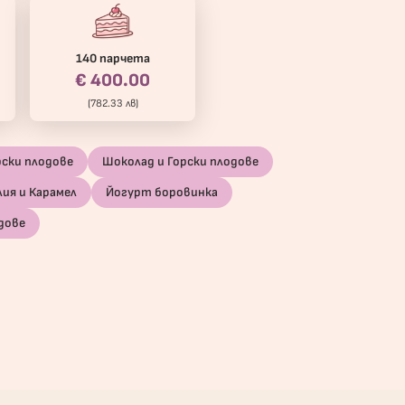
140 парчета
€ 400.00
(782.33 лв)
рски плодове
Шоколад и Горски плодове
лия и Карамел
Йогурт боровинка
дове