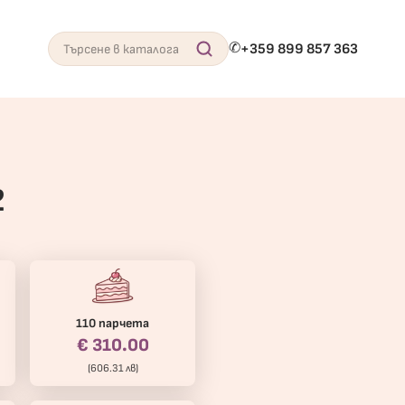
✆
+359 899 857 363
Search
2
110 парчета
€ 310.00
(606.31 лв)