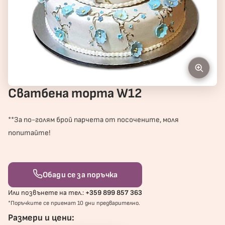
Сватбена торта W12
**За по-голям брой парчета от посочените, моля
попитайте!
Обади се за поръчка
Или позвънете на тел.:
+359 899 857 363
*Поръчките се приемат 10 дни предварително.
Размери и цени: