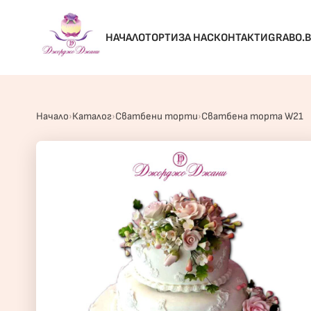
НАЧАЛО
ТОРТИ
ЗА НАС
КОНТАКТИ
GRABO.
Начало
Каталог
Сватбени торти
Сватбена торта W21