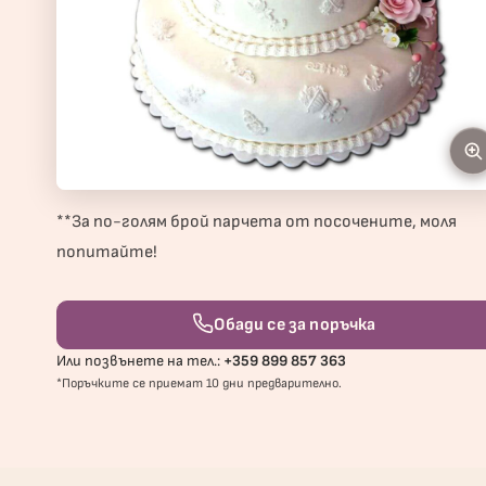
**За по-голям брой парчета от посочените, моля
попитайте!
Обади се за поръчка
Или позвънете на тел.:
+359 899 857 363
*Поръчките се приемат 10 дни предварително.