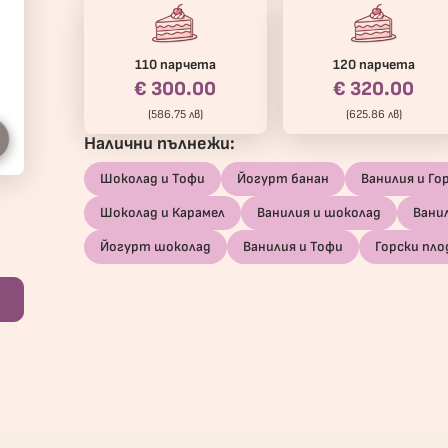
110 парчета
120 парчета
€ 300.00
€ 320.00
(586.75 лв)
(625.86 лв)
Налични пълнежи:
Шоколад и Тофи
Йогурт банан
Ванилия и Го
Шоколад и Карамел
Ванилия и шоколад
Вани
Йогурт шоколад
Ванилия и Тофи
Горски пло