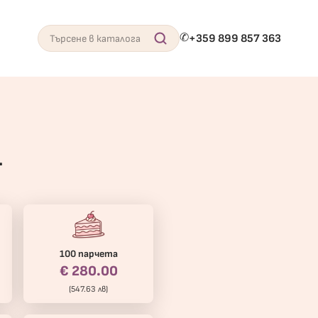
✆
+359 899 857 363
Search
1
100 парчета
€ 280.00
(547.63 лв)