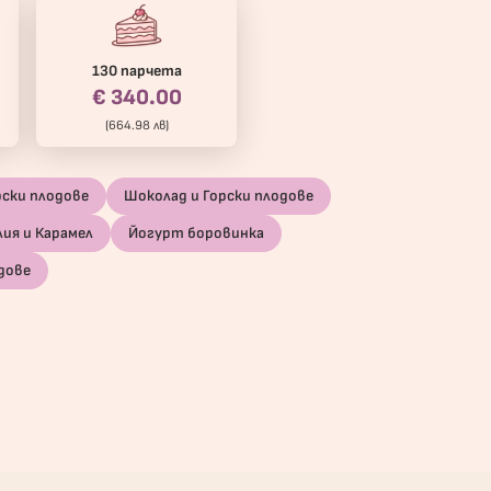
130 парчета
€ 340.00
(664.98 лв)
рски плодове
Шоколад и Горски плодове
лия и Карамел
Йогурт боровинка
дове