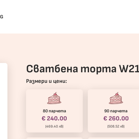
BG
Сватбена торта W2
Размери и цени:
80 парчета
90 парчета
€ 240.00
€ 260.00
(469.40 лв)
(508.52 лв)