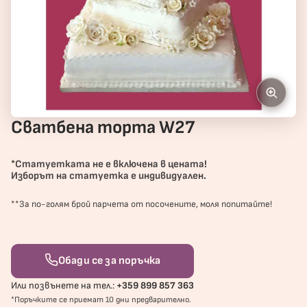
Сватбена торта W27
*Статуетката не е включена в цената!
Изборът на статуетка е индивидуален.
**За по-голям брой парчета от посочените, моля попитайте!
Обади се за поръчка
Или позвънете на тел.:
+359 899 857 363
*Поръчките се приемат 10 дни предварително.