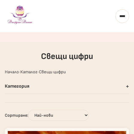
Toggl
Свещи цифри
Начало
Каталог
Свещи цифри
+
Категория
Сортиране: