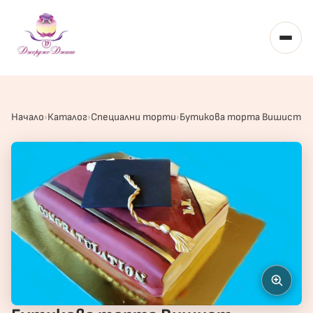
Toggl
Начало
Каталог
Специални торти
Бутикова торта Вишист