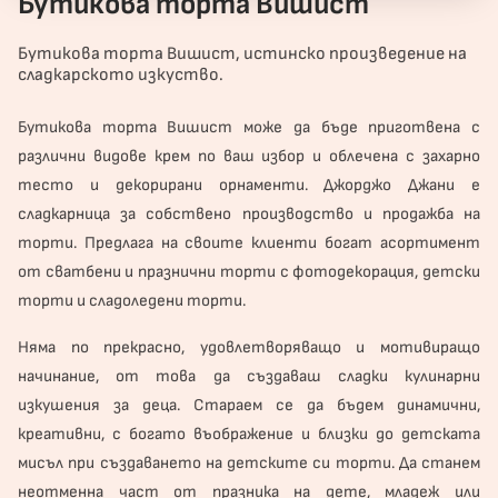
Бутикова торта Вишист
Бутикова торта Вишист, истинско произведение на
сладкарското изкуство.
Бутикова
торта
Вишист може да бъде приготвена с
различни видове крем по ваш избор и облечена с захарно
тесто и декорирани орнаменти. Джорджо Джани е
сладкарница за собствено производство и продажба на
торти. Предлага на своите клиенти богат асортимент
от сватбени и
празнични торти
с фотодекорация, детски
торти и сладоледени торти.
Няма по прекрасно, удовлетворяващо и мотивиращо
начинание, от това да създаваш сладки кулинарни
изкушения за деца. Стараем се да бъдем динамични,
креативни, с богато въображение и близки до детската
мисъл при създаването на детските си торти. Да станем
неотменна част от празника на дете, младеж или