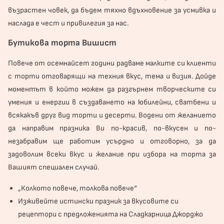
възрастен човек, да бъдем тяхно вдъхновение за усмивка и
наслада е чест и привилегия за нас.
Бутикова торта Вишист
Повече от осемнайсет години радваме малките си клиенти
с торти отговарящи на техния вкус, тема и визия. Дойде
моментът в който можем да разгърнем творческите си
умения и енергии в създаването на юбилейни, сватбени и
всякакъв друг вид торти и десерти. Водени от желанието
да направим празника Ви по-красив, по-вкусен и по-
незабравим ще работим усърдно и отговорно, за да
задоволим всеки вкус и желание при избора на торта за
Вашият специален случай.
„Колкото повече, толкова повече“
Изживейте истински празник за вкусовите си
рецептори с предложенията на Сладкарница Джорджо