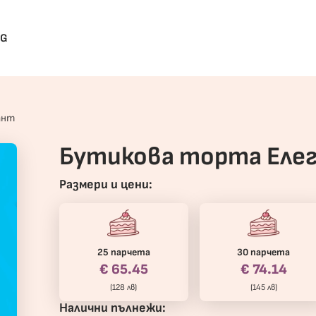
BG
ант
Бутикова торта Еле
Размери и цени:
25 парчета
30 парчета
€ 65.45
€ 74.14
(128 лв)
(145 лв)
Налични пълнежи: