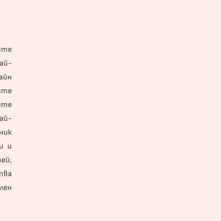
ите
ай-
айн
ите
ите
ай-
ник
и и
ей,
тва
лен