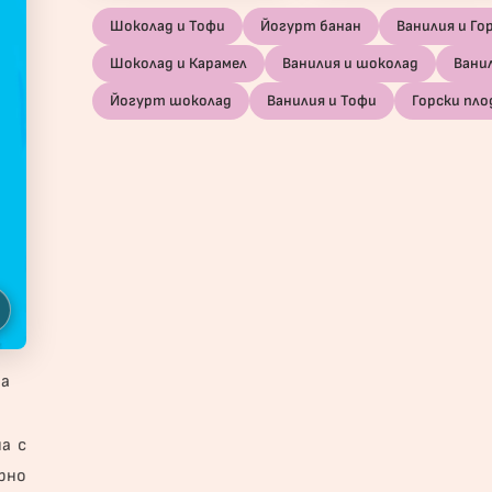
Шоколад и Тофи
Йогурт банан
Ванилия и Го
Шоколад и Карамел
Ванилия и шоколад
Вани
Йогурт шоколад
Ванилия и Тофи
Горски пло
на
а с
арно