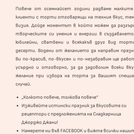
Повече от осемнайсет години радваме малките
клиенти с торти отговарящи на техния вкус, тем
визия. Дойде моментът в който можем да разгър
творческите си умения и енергии в създаването
юбилейни, сватбени и всякакъв друг вид торт
десерти. Водени от желанието да направим празн
Ви по-красив, по-вкусен и по-незабравим ще рабо
усърдно и отговорно, за да задоволим всеки вку
желание при избора на торта за Вашият специа
случай.
„Колкото повече, толкова повече“
Изживейте истински празник за вкусовите си
рецептори с предложенията на Сладкарница
Джорджо Джани!
Намерете ни във
FACEBOOK
и вижте всички наши