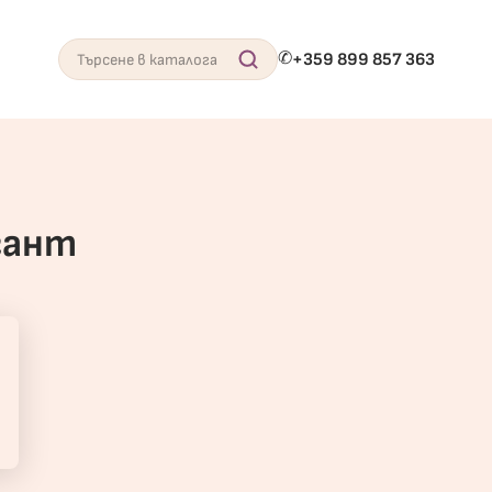
✆
+359 899 857 363
Search
гант