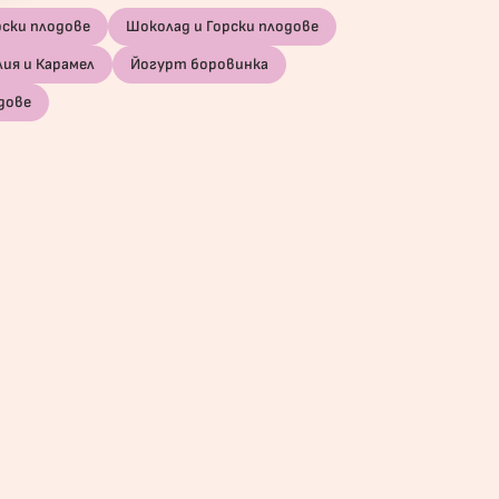
рски плодове
Шоколад и Горски плодове
лия и Карамел
Йогурт боровинка
дове