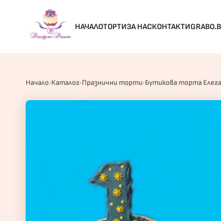
НАЧАЛО
ТОРТИ
ЗА НАС
КОНТАКТИ
GRABO.
Начало
Каталог
Празнични торти
Бутикова торта Елег