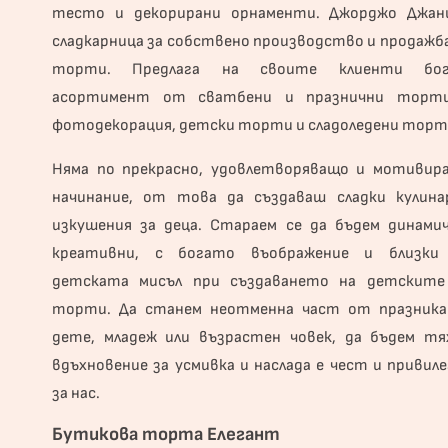
тесто и декорирани орнаменти. Джорджо Джан
сладкарница за собствено производство и продажба
торти. Предлага на своите клиенти бо
асортимент от сватбени и
празнични торт
фотодекорация, детски торти и сладоледени торт
Няма по прекрасно, удовлетворяващо и мотивир
начинание, от това да създаваш сладки кулина
изкушения за деца. Стараем се да бъдем динамич
креативни, с богато въображение и близки
детската мисъл при създаването на детските
торти. Да станем неотменна част от празника
дете, младеж или възрастен човек, да бъдем тя
вдъхновение за усмивка и наслада е чест и привиле
за нас.
Бутикова торта Елегант