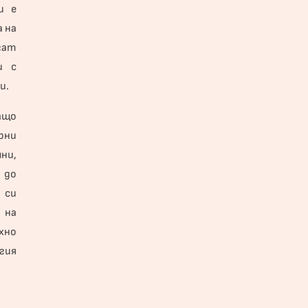
и е
 на
гат
и
с
и.
ащо
рни
ни,
 до
 си
 на
хно
гия