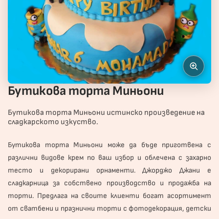
Бутикова торта Миньони
Бутикова торта Миньони истинско произведение на
сладкарското изкуство.
Бутикова
торта
Миньони може да бъде приготвена с
различни видове крем по ваш избор и облечена с захарно
тесто и декорирани орнаменти. Джорджо Джани е
сладкарница за собствено производство и продажба на
торти. Предлага на своите клиенти богат асортимент
от сватбени и
празнични торти
с фотодекорация, детски