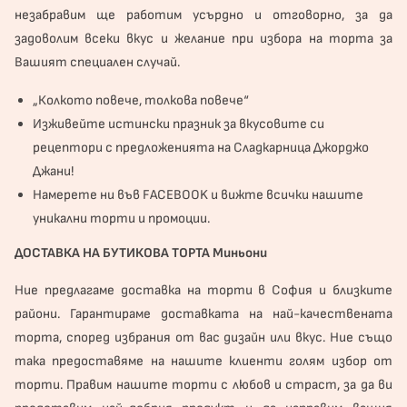
незабравим ще работим усърдно и отговорно, за да
задоволим всеки вкус и желание при избора на торта за
Вашият специален случай.
„Колкото повече, толкова повече“
Изживейте истински празник за вкусовите си
рецептори с предложенията на Сладкарница Джорджо
Джани!
Намерете ни във
FACEBOOK
и вижте всички нашите
уникални торти и промоции.
ДОСТАВКА НА БУТИКОВА ТОРТА Миньони
Ние предлагаме доставка на торти в София и близките
райони. Гарантираме доставката на най-качествената
торта, според избрания от вас дизайн или вкус. Ние също
така предоставяме на нашите клиенти голям избор от
торти. Правим нашите торти с любов и страст, за да ви