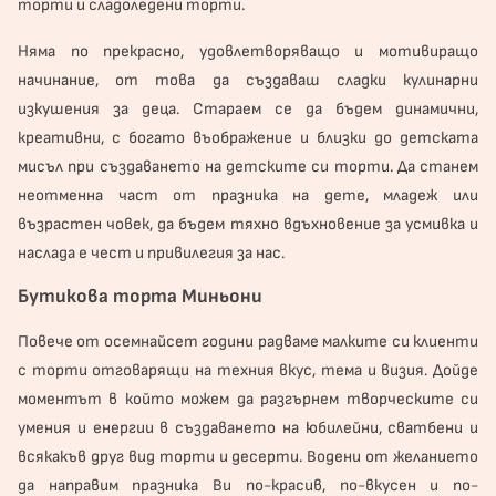
торти и сладоледени торти.
Няма по прекрасно, удовлетворяващо и мотивиращо
начинание, от това да създаваш сладки кулинарни
изкушения за деца. Стараем се да бъдем динамични,
креативни, с богато въображение и близки до детската
мисъл при създаването на детските си торти. Да станем
неотменна част от празника на дете, младеж или
възрастен човек, да бъдем тяхно вдъхновение за усмивка и
наслада е чест и привилегия за нас.
Бутикова торта Миньони
Повече от осемнайсет години радваме малките си клиенти
с торти отговарящи на техния вкус, тема и визия. Дойде
моментът в който можем да разгърнем творческите си
умения и енергии в създаването на юбилейни, сватбени и
всякакъв друг вид торти и десерти. Водени от желанието
да направим празника Ви по-красив, по-вкусен и по-