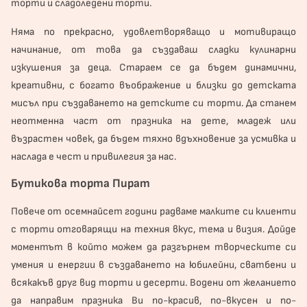
торти и сладоледени торти.
Няма по прекрасно, удовлетворяващо и мотивиращо
начинание, от това да създаваш сладки кулинарни
изкушения за деца. Стараем се да бъдем динамични,
креативни, с богато въображение и близки до детската
мисъл при създаването на детските си торти. Да станем
неотменна част от празника на дете, младеж или
възрастен човек, да бъдем тяхно вдъхновение за усмивка и
наслада е чест и привилегия за нас.
Бутикова торта Пират
Повече от осемнайсет години радваме малките си клиенти
с торти отговарящи на техния вкус, тема и визия. Дойде
моментът в който можем да разгърнем творческите си
умения и енергии в създаването на юбилейни, сватбени и
всякакъв друг вид торти и десерти. Водени от желанието
да направим празника Ви по-красив, по-вкусен и по-