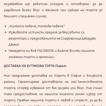
незабравим ще работим усърдно и отговорно, за да
задоволим всеки вкус и желание при избора на торта за
Вашият специален случай.
„Колкото повече, толкова повече“
Изживейте истински празник за вкусовите си
рецептори с предложенията на Сладкарница Джорджо
Джани!
Намерете ни във
FACEBOOK
и вижте всички нашите
уникални торти и промоции.
ДОСТАВКА НА БУТИКОВА ТОРТА Пират
Ние предлагаме доставка на торти в София и близките
райони. Гарантираме доставката на най-качествената
торта, според избрания от вас дизайн или вкус. Ние също
така предоставяме на нашите клиенти голям избор от
торти. Правим нашите торти с любов и страст, за да ви