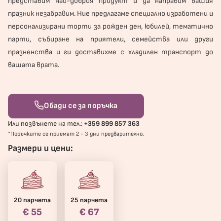
представим най-добрия продукт и да направим вашия
празник незабравим. Ние предлагаме специално изработени и
персонализирани торти за рожден ден, юбилей, тематично
парти, събиране на приятели, семейства или други
празненства и ги доставихме с хладилен транспорт до
вашата врата.
Обади се за поръчка
Или позвънете на тел.:
+359 899 857 363
*Поръчките се приемат 2 - 3 дни предварително.
Размери и цени:
20 парчета
25 парчета
€ 55
€ 67