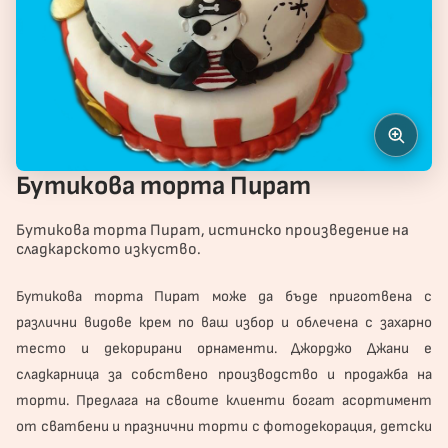
Бутикова торта Пират
Бутикова торта Пират, истинско произведение на
сладкарското изкуство.
Бутикова
торта
Пират може да бъде приготвена с
различни видове крем по ваш избор и облечена с захарно
тесто и декорирани орнаменти. Джорджо Джани е
сладкарница за собствено производство и продажба на
торти. Предлага на своите клиенти богат асортимент
от сватбени и
празнични торти
с фотодекорация, детски