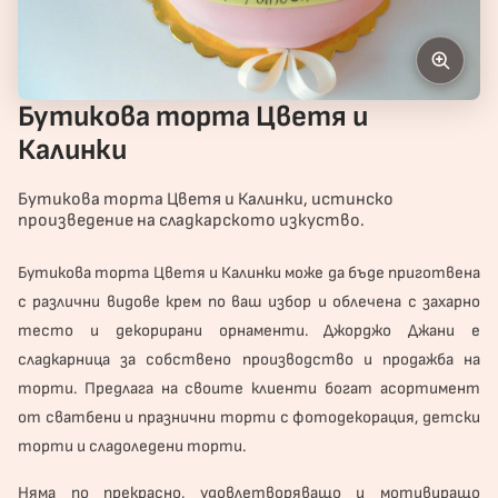
Бутикова торта Цветя и
Калинки
Бутикова торта Цветя и Калинки, истинско
произведение на сладкарското изкуство.
Бутикова
торта
Цветя и Калинки може да бъде приготвена
с различни видове крем по ваш избор и облечена с захарно
тесто и декорирани орнаменти. Джорджо Джани е
сладкарница за собствено производство и продажба на
торти. Предлага на своите клиенти богат асортимент
от сватбени и
празнични торти
с фотодекорация, детски
торти и сладоледени торти.
Няма по прекрасно, удовлетворяващо и мотивиращо