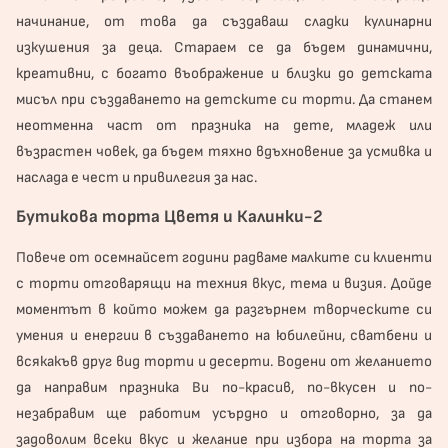
начинание, от това да създаваш сладки кулинарни
изкушения за деца. Стараем се да бъдем динамични,
креативни, с богато въображение и близки до детската
мисъл при създаването на детските си торти. Да станем
неотменна част от празника на дете, младеж или
възрастен човек, да бъдем тяхно вдъхновение за усмивка и
наслада е чест и привилегия за нас.
Бутикова торта Цветя и Калинки-2
Повече от осемнайсет години радваме малките си клиенти
с торти отговарящи на техния вкус, тема и визия. Дойде
моментът в който можем да разгърнем творческите си
умения и енергии в създаването на юбилейни, сватбени и
всякакъв друг вид торти и десерти. Водени от желанието
да направим празника Ви по-красив, по-вкусен и по-
незабравим ще работим усърдно и отговорно, за да
задоволим всеки вкус и желание при избора на торта за