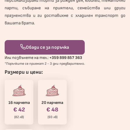
персонализирани торти за рожден ден, юбилей, тематично
парти, събиране на приятели, семейства или други
празненства и ги доставихме с хладилен транспорт до
вашата врата.
Обади се за поръчка
Или позвънете на тел.:
+359 899 857 363
*Поръчките се приемат 2 - 3 дни предварително.
Размери и цени:
16 парчета
20 парчета
€ 42
€ 48
(82 лв)
(93 лв)