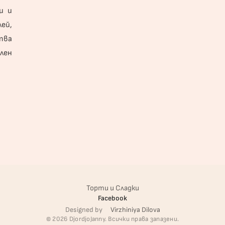
и и
ей,
тва
лен
Торти и Сладки
Facebook
Designed by
Virzhiniya Dilova
© 2026 DjordjoJanny. Всички права запазени.