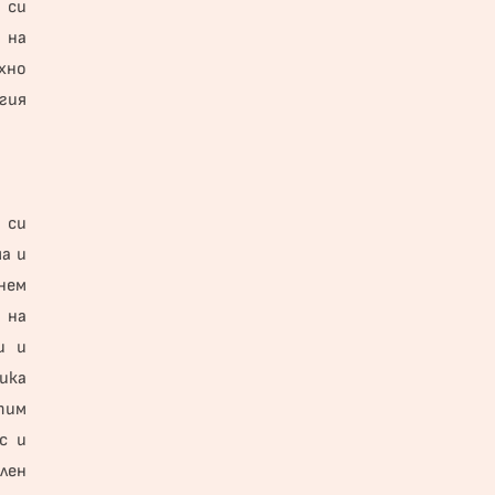
 си
 на
хно
гия
 си
а и
нем
 на
и и
ика
тим
с и
лен