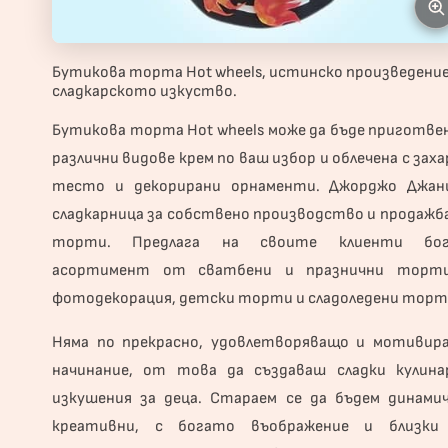
Бутикова торта Hot wheels, истинско произведение
сладкарското изкуство.
Бутикова
торта
Hot wheels може да бъде приготвен
различни видове крем по ваш избор и облечена с зах
тесто и декорирани орнаменти. Джорджо Джан
сладкарница за собствено производство и продажба
торти. Предлага на своите клиенти бо
асортимент от сватбени и
празнични торт
фотодекорация, детски торти и сладоледени торт
Няма по прекрасно, удовлетворяващо и мотивир
начинание, от това да създаваш сладки кулина
изкушения за деца. Стараем се да бъдем динамич
креативни, с богато въображение и близки