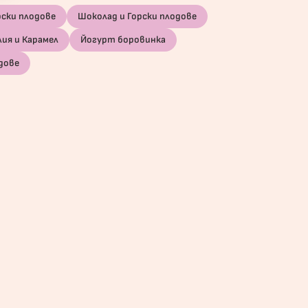
рски плодове
Шоколад и Горски плодове
лия и Карамел
Йогурт боровинка
дове