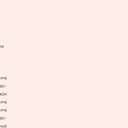
те
ите
ай-
айн
ите
ите
ай-
ник