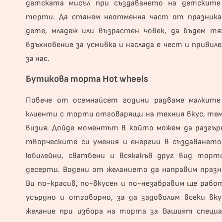
детската мисъл при създаването на детските
торти. Да станем неотменна част от празника
дете, младеж или възрастен човек, да бъдем тя
вдъхновение за усмивка и наслада е чест и привиле
за нас.
Бутикова торта Hot wheels
Повече от осемнайсет години радваме малките
клиенти с торти отговарящи на техния вкус, тем
визия. Дойде моментът в който можем да разгър
творческите си умения и енергии в създаването
юбилейни, сватбени и всякакъв друг вид торт
десерти. Водени от желанието да направим празн
Ви по-красив, по-вкусен и по-незабравим ще рабо
усърдно и отговорно, за да задоволим всеки вку
желание при избора на торта за Вашият специа