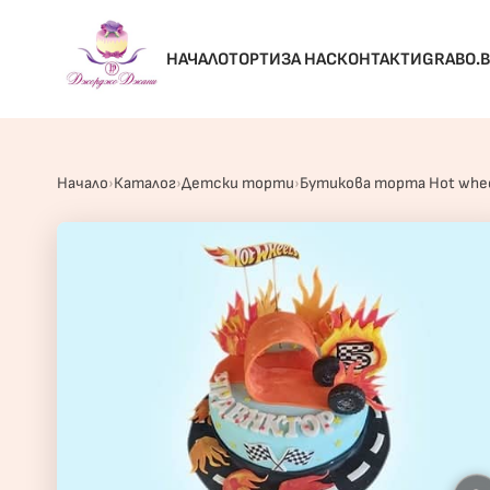
НАЧАЛО
ТОРТИ
ЗА НАС
КОНТАКТИ
GRABO.
Начало
Каталог
Детски торти
Бутикова торта Hot whe