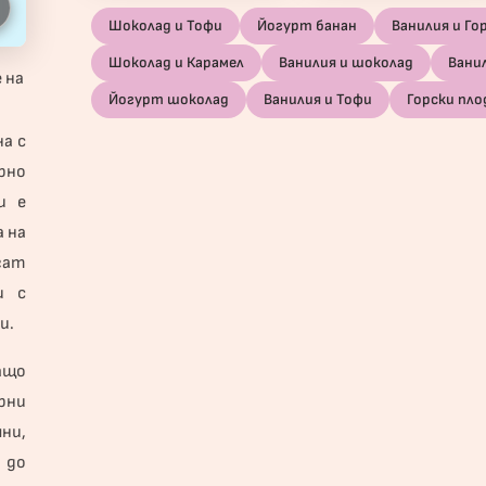
Шоколад и Тофи
Йогурт банан
Ванилия и Го
Шоколад и Карамел
Ванилия и шоколад
Вани
 на
Йогурт шоколад
Ванилия и Тофи
Горски пло
а с
арно
и е
 на
гат
и
с
и.
ащо
рни
ни,
 до