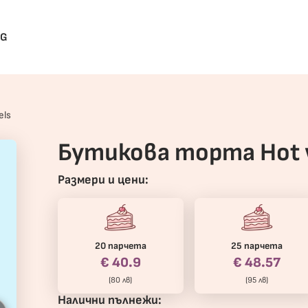
BG
els
Бутикова торта Hot 
Размери и цени:
20 парчета
25 парчета
€ 40.9
€ 48.57
(80 лв)
(95 лв)
Налични пълнежи: