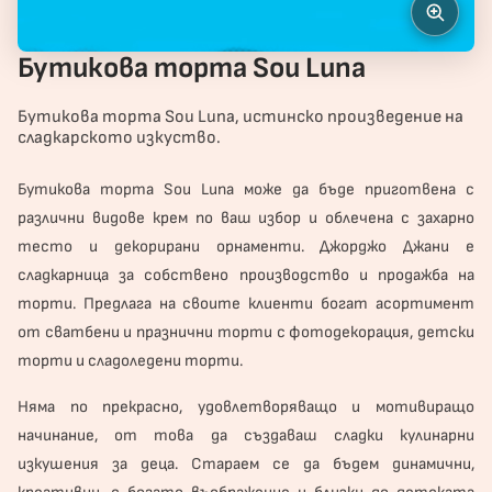
Бутикова торта Sou Luna
Бутикова торта Sou Luna, истинско произведение на
сладкарското изкуство.
Бутикова
торта
Sou Luna може да бъде приготвена с
различни видове крем по ваш избор и облечена с захарно
тесто и декорирани орнаменти. Джорджо Джани е
сладкарница за собствено производство и продажба на
торти. Предлага на своите клиенти богат асортимент
от сватбени и
празнични торти
с фотодекорация, детски
торти и сладоледени торти.
Няма по прекрасно, удовлетворяващо и мотивиращо
начинание, от това да създаваш сладки кулинарни
изкушения за деца. Стараем се да бъдем динамични,