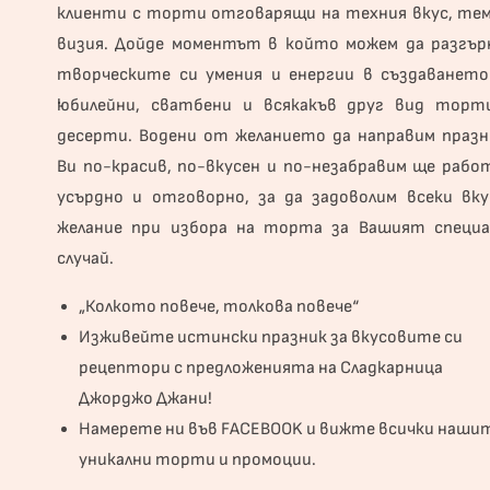
клиенти с торти отговарящи на техния вкус, тем
визия. Дойде моментът в който можем да разгър
творческите си умения и енергии в създаването
юбилейни, сватбени и всякакъв друг вид торт
десерти. Водени от желанието да направим празн
Ви по-красив, по-вкусен и по-незабравим ще рабо
усърдно и отговорно, за да задоволим всеки вку
желание при избора на торта за Вашият специа
случай.
„Колкото повече, толкова повече“
Изживейте истински празник за вкусовите си
рецептори с предложенията на Сладкарница
Джорджо Джани!
Намерете ни във
FACEBOOK
и вижте всички наши
уникални торти и промоции.