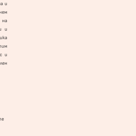
а и
нем
 на
и и
ика
тим
с и
лен
те