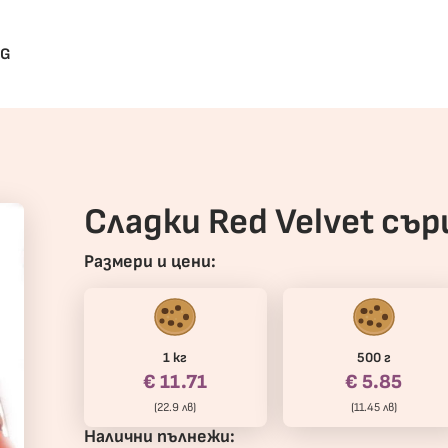
BG
Сладки Red Velvet сър
Размери и цени:
1 кг
500 г
€ 11.71
€ 5.85
(22.9 лв)
(11.45 лв)
Налични пълнежи: