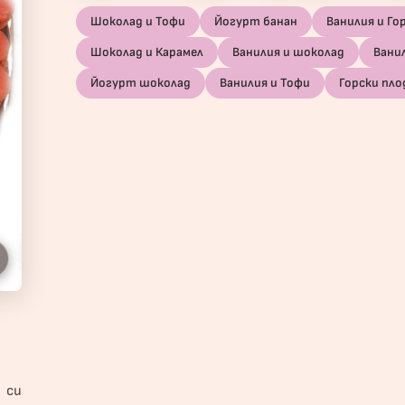
Шоколад и Тофи
Йогурт банан
Ванилия и Го
Шоколад и Карамел
Ванилия и шоколад
Вани
Йогурт шоколад
Ванилия и Тофи
Горски пло
 си