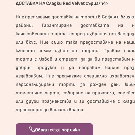
ДОСТАВКА НА Сладки Red Velvet сърца/h4>
Ние предлагаме доставка на торти в София и близк
райони. Гарантираме доставката на н
качествената торта, според избрания от вас диз
или вкус. Ние също така предоставяме на наш
клиенти голям избор от торти. Правим наш
торти с любов и страст, за да ви представим н
добрия продукт и да направим вашия праз
незабравим. Ние предлагаме специално изработен
персонализирани торти за рожден ден, юбил
тематично парти, събиране на приятели, семейс
или други празненства и ги доставихме с хлади
транспорт до вашата врата.
Обади се за поръчка