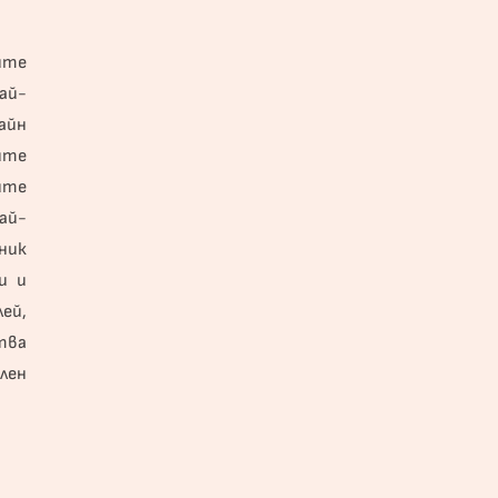
ите
ай-
айн
ите
ите
ай-
ник
и и
ей,
тва
лен