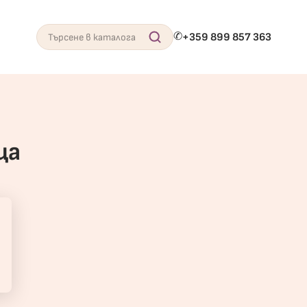
✆
+359 899 857 363
Search
ца