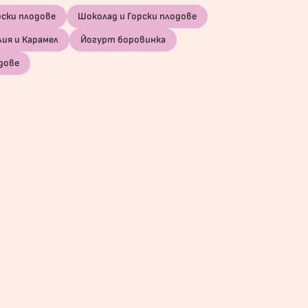
рски плодове
Шоколад и Горски плодове
лия и Карамел
Йогурт боровинка
дове