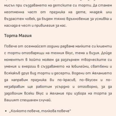
мисъл при създаването на детските си торти. Да станем
неотменна част от празника на дете, младеж или
възрастен човек, да бъдем тяхно вдъхновение за усмивка и
наслада е чест и привилегия за нас.
Торта Магия
Повече от осемнайсет години радваме малките си клиенти
с торти отговарящи на техния вкус, тема и визия. Дойде
моментът в който можем да разгърнем творческите си
умения и енергии в създаването на юбилейни, сватбени и
всякакъв друг вид торти и десерти. Водени от желанието
да направим празника Ви по-красив, по-вкусен и по-
незабравим ще работим усърдно и отговорно, за да
задоволим всеки вкус и желание при избора на торта за
Вашият специален случай.
„Колкото повече, толкова повече“