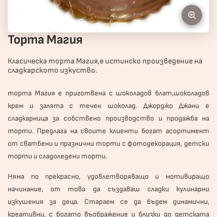
Торта Магия
Класическа торта Магия,е истинско произведение на
сладкарското изкуство.
торта
Магия е приготвена с шоколадов блат,шоколадов
крем и залята с течен шоколад. Джорджо Джани е
сладкарница за собствено производство и продажба на
торти. Предлага на своите клиенти богат асортимент
от сватбени и
празнични торти
с фотодекорация, детски
торти и сладоледени торти.
Няма по прекрасно, удовлетворяващо и мотивиращо
начинание, от това да създаваш сладки кулинарни
изкушения за деца. Стараем се да бъдем динамични,
креативни, с богато въображение и близки до детската