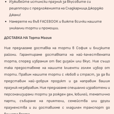
Изживейте истински празник за вкусовите си
рецептори с предложенията на Сладкарница Джорджо
Джани!
Намерете ни във
FACEBOOK
и вижте всички нашите
уникални торти и промоции.
ДОСТАВКА НА Торта Магия
Ние предлагаме доставка на торти в София и близките
райони. Гарантираме доставката на най-качествената
торта, според избрания от вас дизайн или вкус. Ние също
така предоставяме на нашите клиенти голям избор от
торти. Правим нашите торти с любов и страст, за да ви
представим най-добрия продукт и да направим вашия
празник незабравим. Ние предлагаме специално изработени и
персонализирани торти за рожден ден, юбилей, тематично
парти, събиране на приятели, семейства или други
празненства и ги доставихме с хладилен транспорт до