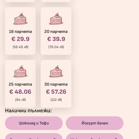
16 парчета
20 парчета
€ 29.9
€ 39.9
(58.48 лв)
(78.04 лв)
25 парчета
30 парчета
€ 48.06
€ 57.26
(94 лв)
(112 лв)
Налични пълнежи:
Шоколад и Тофи
Йогурт банан