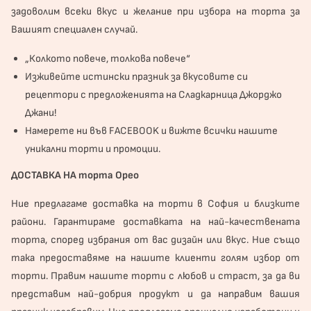
задоволим всеки вкус и желание при избора на торта за
Вашият специален случай.
„Колкото повече, толкова повече“
Изживейте истински празник за вкусовите си
рецептори с предложенията на Сладкарница Джорджо
Джани!
Намерете ни във
FACEBOOK
и вижте всички нашите
уникални торти и промоции.
ДОСТАВКА НА торта Орео
Ние предлагаме доставка на торти в София и близките
райони. Гарантираме доставката на най-качествената
торта, според избрания от вас дизайн или вкус. Ние също
така предоставяме на нашите клиенти голям избор от
торти. Правим нашите торти с любов и страст, за да ви
представим най-добрия продукт и да направим вашия