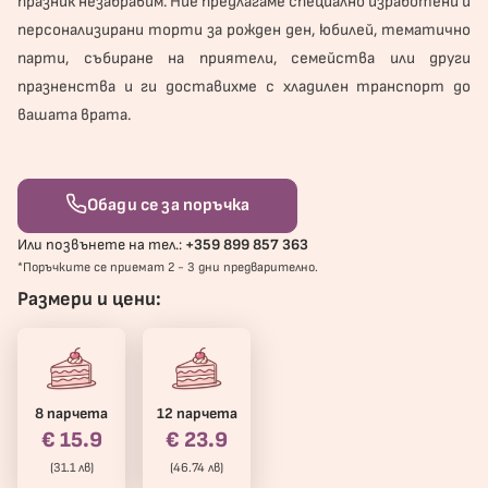
празник незабравим. Ние предлагаме специално изработени и
персонализирани торти за рожден ден, юбилей, тематично
парти, събиране на приятели, семейства или други
празненства и ги доставихме с хладилен транспорт до
вашата врата.
Обади се за поръчка
Или позвънете на тел.:
+359 899 857 363
*Поръчките се приемат 2 - 3 дни предварително.
Размери и цени:
8 парчета
12 парчета
€ 15.9
€ 23.9
(31.1 лв)
(46.74 лв)