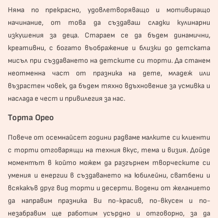
Няма по прекрасно, удовлетворяващо и мотивиращо
начинание, от това да създаваш сладки кулинарни
изкушения за деца. Стараем се да бъдем динамични,
креативни, с богато въображение и близки до детската
мисъл при създаването на детските си торти. Да станем
неотменна част от празника на дете, младеж или
възрастен човек, да бъдем тяхно вдъхновение за усмивка и
наслада е чест и привилегия за нас.
Торта Орео
Повече от осемнайсет години радваме малките си клиенти
с торти отговарящи на техния вкус, тема и визия. Дойде
моментът в който можем да разгърнем творческите си
умения и енергии в създаването на юбилейни, сватбени и
всякакъв друг вид торти и десерти. Водени от желанието
да направим празника Ви по-красив, по-вкусен и по-
незабравим ще работим усърдно и отговорно, за да