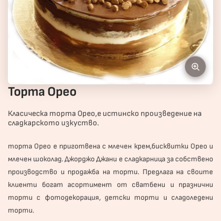
Торта Орео
Класическа торта Орео,е истинско произведение на
сладкарското изкуство.
торта
Орео е приготвена с млечен крем,бисквитки Орео и
млечен шоколад. Джорджо Джани е сладкарница за собствено
производство и продажба на торти. Предлага на своите
клиенти богат асортимент от сватбени и
празнични
торти
с фотодекорация, детски торти и сладоледени
торти.