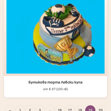
Бутикова торта Левски купа
от € 67 (130 лв)
←
1
2
3
…
16
17
18
19
20