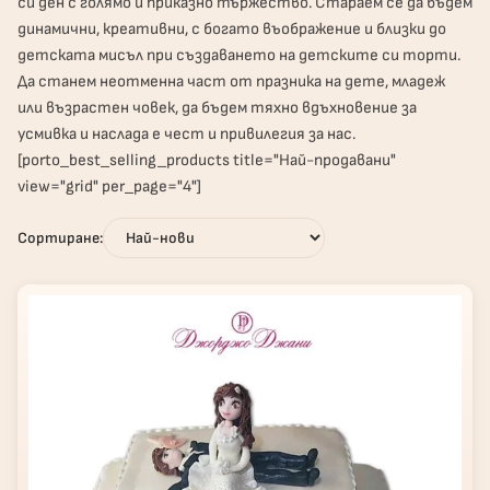
си ден с голямо и приказно тържество. Стараем се да бъдем
динамични, креативни, с богато въображение и близки до
детската мисъл при създаването на детските си торти.
Да станем неотменна част от празника на дете, младеж
или възрастен човек, да бъдем тяхно вдъхновение за
усмивка и наслада е чест и привилегия за нас.
[porto_best_selling_products title="Най-продавани"
view="grid" per_page="4"]
Сортиране: