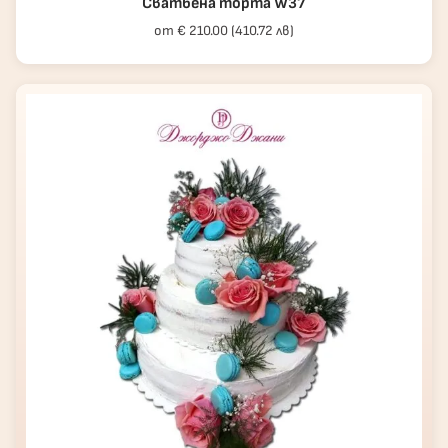
Сватбена торта W37
от € 210.00 (410.72 лв)