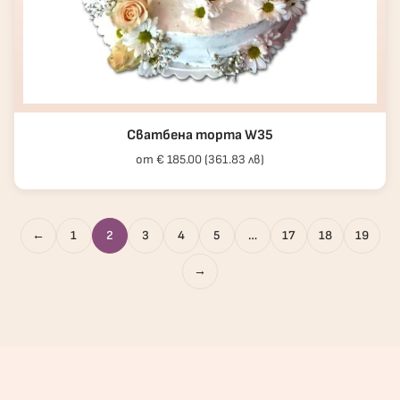
Сватбена торта W35
от € 185.00 (361.83 лв)
←
1
2
3
4
5
…
17
18
19
→