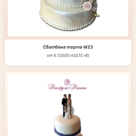
Сватбена торта W23
от € 210.00 (410.72 лв)