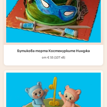
Бутикова торта Костенурките Нинджа
от € 55 (107 лв)