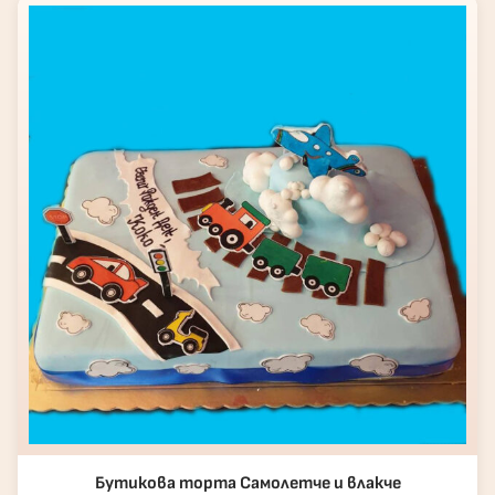
Бутикова торта Самолетче и влакче