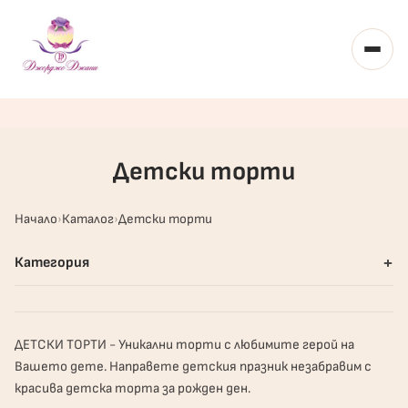
Toggl
Детски торти
Начало
Каталог
Детски торти
+
Категория
ДЕТСКИ ТОРТИ - Уникални торти с любимите герой на
Вашето дете. Направете детския празник незабравим с
красива детска торта за рожден ден.