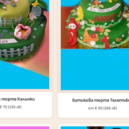
 торта Калинки
Бутикова торта Телетъб
 70 (136 лв)
от € 85 (166 лв)