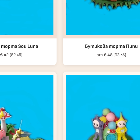
 торта Sou Luna
Бутикова торта Пипи
€ 42 (82 лв)
от € 48 (93 лв)