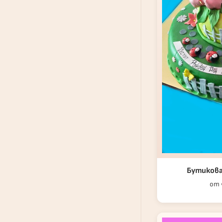
Бутикова
от €