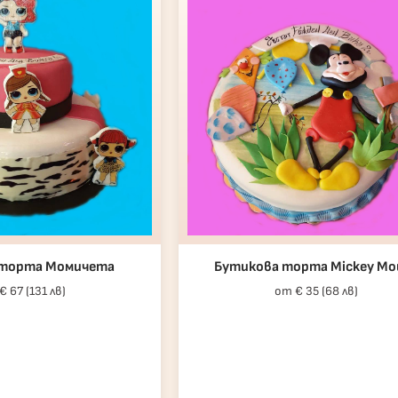
 торта Момичета
Бутикова торта Mickey Mo
€ 67 (131 лв)
от € 35 (68 лв)