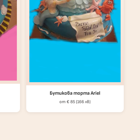
н
Бутикова торта Ariel
от € 85 (166 лв)