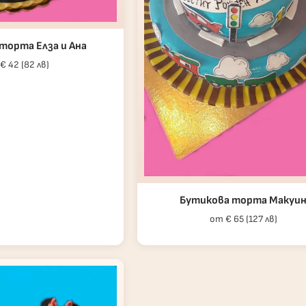
торта Елза и Ана
€ 42 (82 лв)
Бутикова торта Макуи
от € 65 (127 лв)