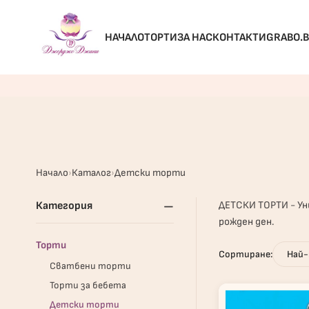
НАЧАЛО
ТОРТИ
ЗА НАС
КОНТАКТИ
GRABO.
Начало
Каталог
Детски торти
–
ДЕТСКИ ТОРТИ - Ун
Категория
рожден ден.
Торти
Сортиране:
Сватбени торти
Торти за бебета
Детски торти