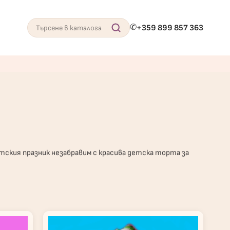
✆
+359 899 857 363
Search
ския празник незабравим с красива детска торта за