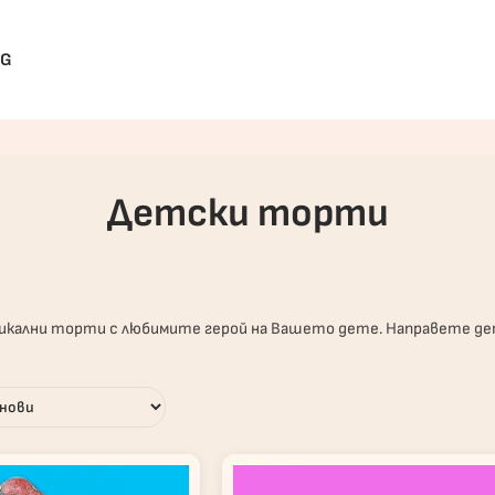
BG
Детски торти
икални торти с любимите герой на Вашето дете. Направете дет