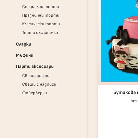
Специални торти
Празнични торти
Класически торти
Торти със снимка
Сладки
Мъфини
Парти аксесоари
Свещи цифри
Свещи с надписи
Бутикова
Фойерверки
от 