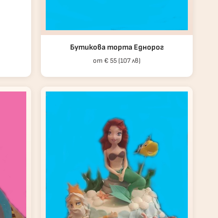
Бутикова торта Еднорог
от € 55 (107 лв)