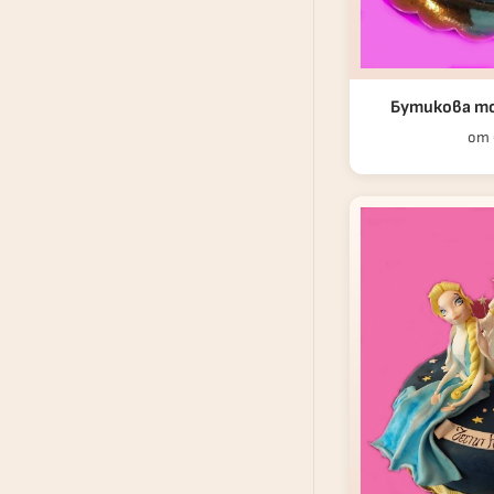
Бутикова то
от 