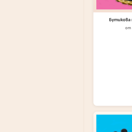
Бутикова 
от 