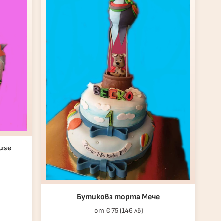
use
Бутикова торта Мече
от € 75 (146 лв)