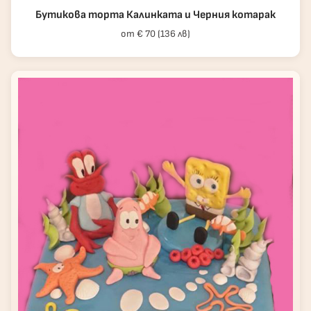
Бутикова торта Калинката и Черния котарак
от € 70 (136 лв)