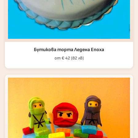
Бутикова торта Ледена Епоха
от € 42 (82 лв)