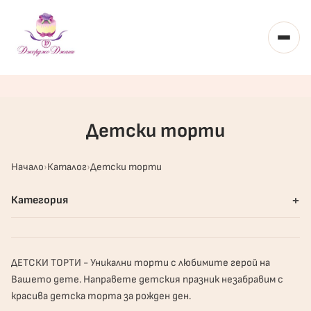
Toggl
Детски торти
Начало
Каталог
Детски торти
+
Категория
ДЕТСКИ ТОРТИ - Уникални торти с любимите герой на
Вашето дете. Направете детския празник незабравим с
красива детска торта за рожден ден.